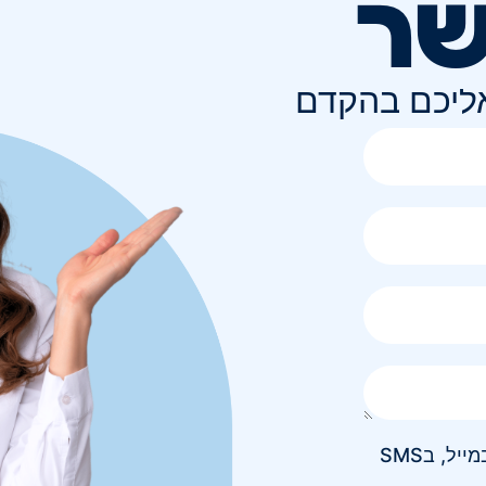
שר
אליכם בהקדם
אני מאשר/ת קבלת חומר פרסומי בטלפון, במייל, בSMS