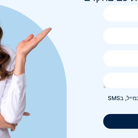
אני מאשר/ת קבלת חומר פרסומי בטלפון, במייל, בSMS