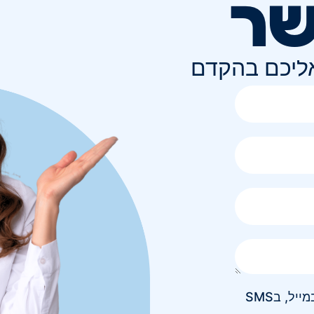
שר
אליכם בהקדם
אני מאשר/ת קבלת חומר פרסומי בטלפון, במייל, בSMS