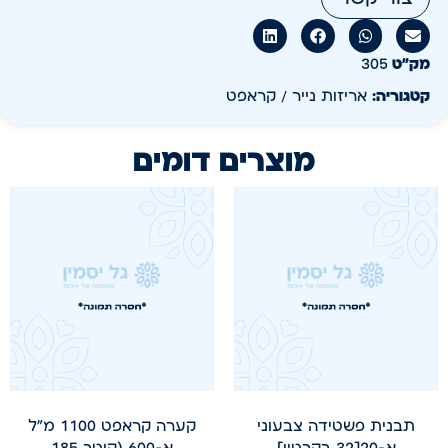
מק״ט
305
קטגוריה:
אריזות נייר / קראפט
מוצרים דומים
תבנית פשטידה צבעוני
קערה קראפט 1100 מ"ל
א-20[32 בקרטון]
א-600 (קוטר 185