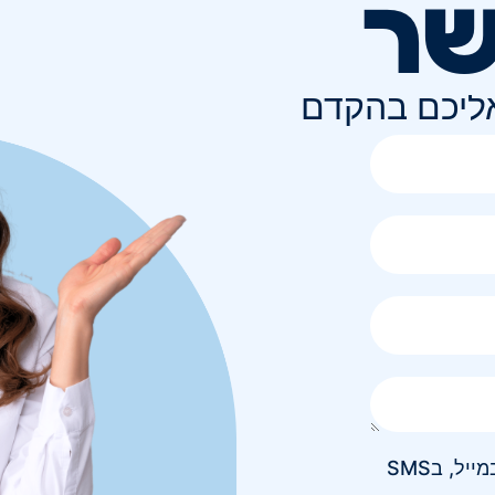
שר
אליכם בהקדם
אני מאשר/ת קבלת חומר פרסומי בטלפון, במייל, בSMS