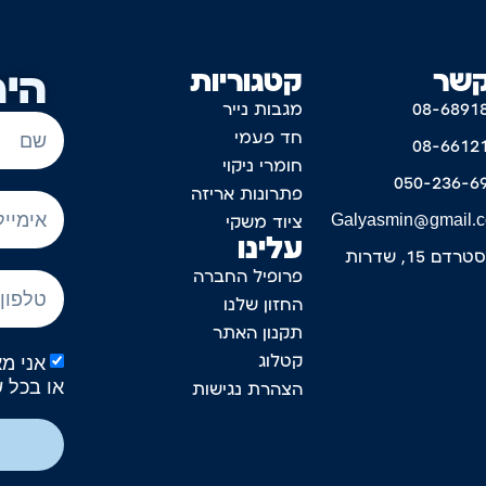
קשר
קטגוריות
היר
08-6891
מגבות נייר
חד פעמי
08-6612
חומרי ניקוי
050-236-6
פתרונות אריזה
Galyasmin@gmail.
ציוד משקי
עלינו
דם 15, שדרות
פרופיל החברה
החזון שלנו
תקנון האתר
קטלוג
או בכל 
הצהרת נגישות