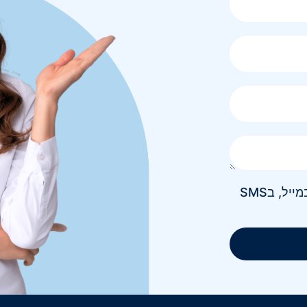
אני מאשר/ת קבלת חומר פרסומי בטלפון, במייל, בSMS