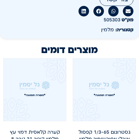
מק״ט
505303
קטגוריה:
מלמין
מוצרים דומים
גסטרונום 1/3-65 קפסול
קערה קלאסית דמוי עץ
אובלי אפור/שחור מלמין
מלמין קוטר 31 גובה 8