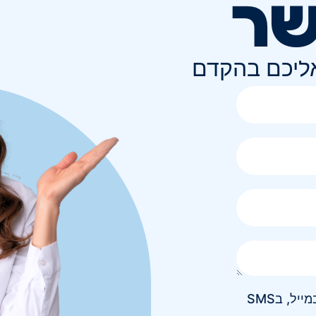
שר
אליכם בהקדם
אני מאשר/ת קבלת חומר פרסומי בטלפון, במייל, בSMS