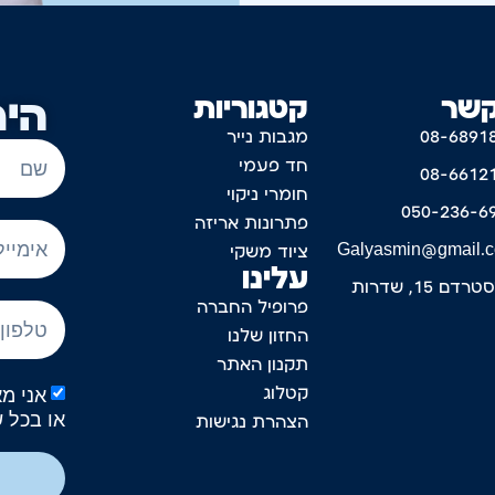
קשר
קטגוריות
היר
08-6891
מגבות נייר
חד פעמי
08-6612
חומרי ניקוי
050-236-6
פתרונות אריזה
Galyasmin@gmail.
ציוד משקי
עלינו
דם 15, שדרות
פרופיל החברה
החזון שלנו
תקנון האתר
קטלוג
או בכל 
הצהרת נגישות