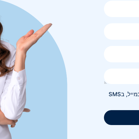
אני מאשר/ת קבלת חומר פרסומי בטלפון, במייל, בSMS