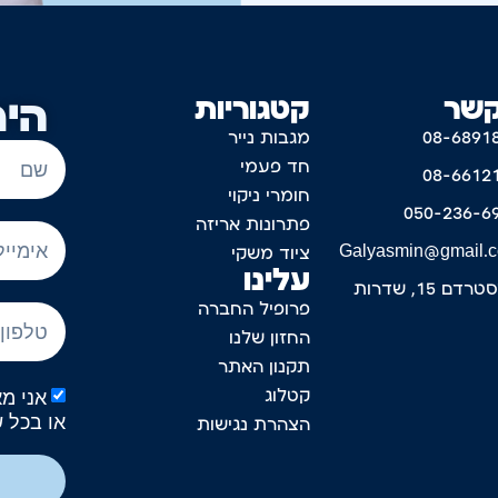
קשר
קטגוריות
היר
08-6891
מגבות נייר
חד פעמי
08-6612
חומרי ניקוי
050-236-6
פתרונות אריזה
Galyasmin@gmail.
ציוד משקי
עלינו
דם 15, שדרות
פרופיל החברה
החזון שלנו
תקנון האתר
קטלוג
או בכל 
הצהרת נגישות