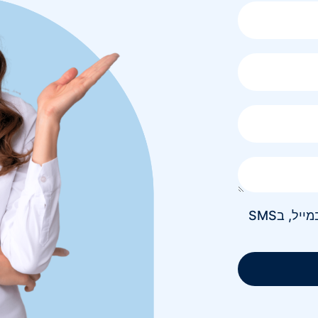
אני מאשר/ת קבלת חומר פרסומי בטלפון, במייל, בSMS