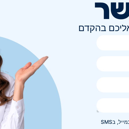
שר
אליכם בהקדם
אני מאשר/ת קבלת חומר פרסומי בטלפון, במייל, בSMS