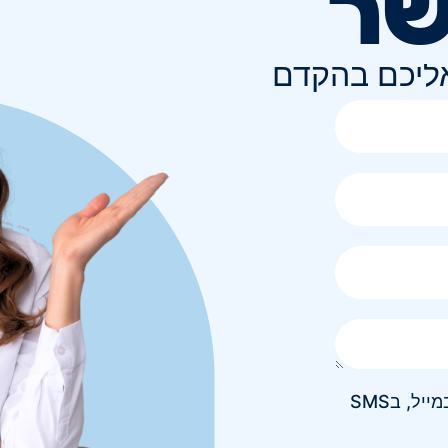
שר
אליכם בהקדם
אני מאשר/ת קבלת חומר פרסומי בטלפון, במייל, בSMS