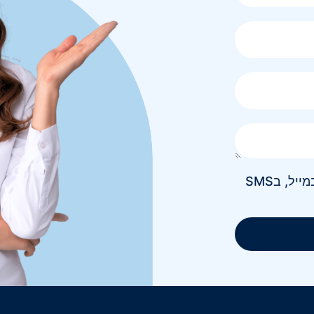
אני מאשר/ת קבלת חומר פרסומי בטלפון, במייל, בSMS