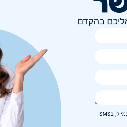
שר
אליכם בהקדם
אני מאשר/ת קבלת חומר פרסומי בטלפון, במייל, בSMS