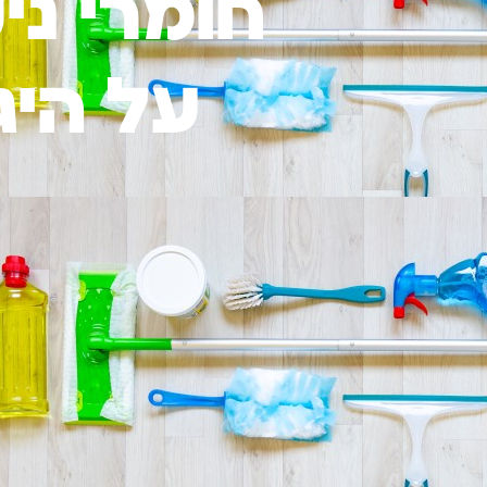
חומרי ני
על היג